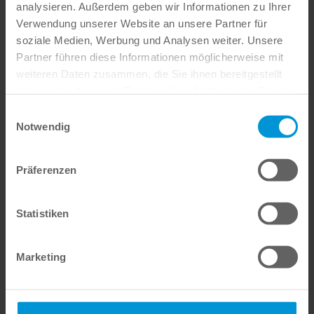
analysieren. Außerdem geben wir Informationen zu Ihrer
Verwendung unserer Website an unsere Partner für
Anna Wedemeyer
soziale Medien, Werbung und Analysen weiter. Unsere
Produktový specialista pro jižní Německo
Partner führen diese Informationen möglicherweise mit
Telefon:
+49 151 42494047
weiteren Daten zusammen, die Sie ihnen bereitgestellt
haben oder die sie im Rahmen Ihrer Nutzung der Dienste
gesammelt haben.
Einwilligungsauswahl
Notwendig
Präferenzen
Statistiken
Marketing