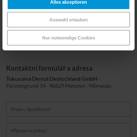
Alles akzeptieren
Martin Scharfe
Produktový specialista pro východní Německo
Auswahl erlauben
Telefon:
+49 151 54227240
Nur notwendige Cookies
Kontaktní formulář a adresa
Tokuyama Dental Deutschland GmbH
‧
Fürstengrund 14 ‧ 48629 Metelen ‧ Německo
Praxe / Společnost
Příjmení a jméno *