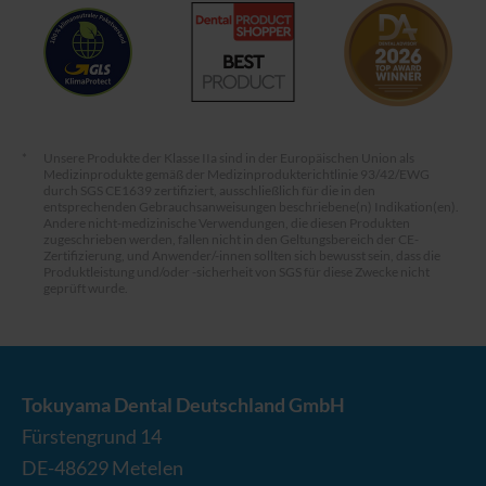
*
Unsere Produkte der Klasse IIa sind in der Europäischen Union als
Medizinprodukte gemäß der Medizinprodukterichtlinie 93/42/EWG
durch SGS CE1639 zertifiziert, ausschließlich für die in den
entsprechenden Gebrauchsanweisungen beschriebene(n) Indikation(en).
Andere nicht-medizinische Verwendungen, die diesen Produkten
zugeschrieben werden, fallen nicht in den Geltungsbereich der CE-
Zertifizierung, und Anwender/-innen sollten sich bewusst sein, dass die
Produktleistung und/oder -sicherheit von SGS für diese Zwecke nicht
geprüft wurde.
Tokuyama Dental Deutschland GmbH
Fürstengrund 14
DE-
48629
Metelen