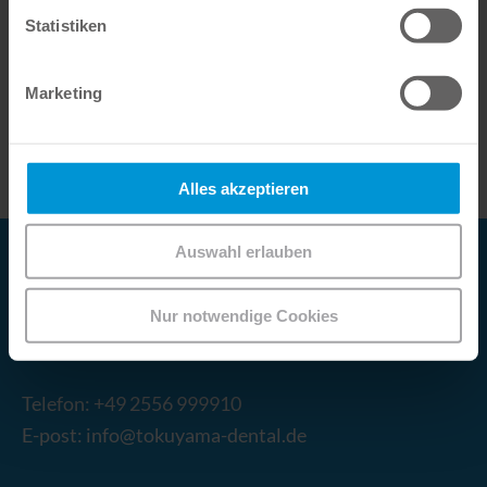
Hotel Van der Valk Zuidas Amsterdam och riktar sig
Statistiken
till både nybörjare och erfarna användare.
Marketing
LÄS MER NU
Alles akzeptieren
Auswahl erlauben
Tokuyama Dental Deutschland GmbH
Fürstengrund 14
Nur notwendige Cookies
DE-
48629
Metelen
Telefon:
+49 2556 999910
E-post:
info@tokuyama-dental.de