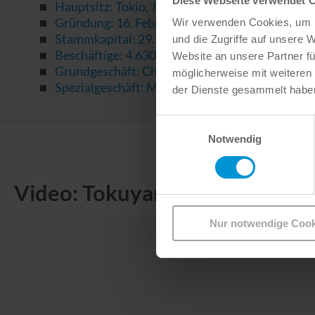
Diese Webseite verwendet 
Hauptsitz: Tokio, Japan
Gründung: 16. Februar 1918
Wir verwenden Cookies, um I
Stammkapital: 29.976 Millionen Euro
und die Zugriffe auf unsere 
Beschäftige: 4.630
Website an unsere Partner fü
Grundgeschäft: Chemie-Erzeugnisse, Zemente u
möglicherweise mit weiteren
Spezialgeschäft: Medical & Healthcare (incl. De
der Dienste gesammelt habe
Einwilligungsauswahl
Notwendig
Video: Tokuyama Dental - Jetz
Nur notwendige Cook