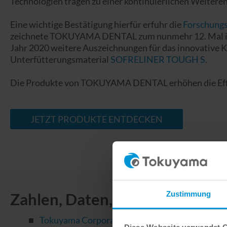
Technologien tragen zu einer kontinuierlichen Weitere
Eine wichtige Bestätigung hierfür erfuhr die
Forschungs
zeichnete TOKUYAMA DENTAL zum nunmehr 12. Mal in F
Jahr 2020 weitere Auszeichnungen für das innovative
Unterfütterungsmaterial
SOFRELINER TOUGH S
.
Die Produkte von TOKUYAMA DENTAL erhöhen die Effizi
JETZT PRODUKTE ENTDECKEN
Zustimmung
Zahlen, Daten, Fakten
Tokuyama Corporation