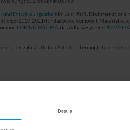
ntwicklung des Dentalmarktes bei.
- und Entwicklungsarbeit
im Jahr 2021. Die internation
olge (2010-2021) für das beste Komposit-Material aus,
 Komposit
OMNICHROMA
, das Adhäsivsystem
UNIVERSA
enz der zahnärztlichen Arbeit und ermöglichen zeitgleic
Details