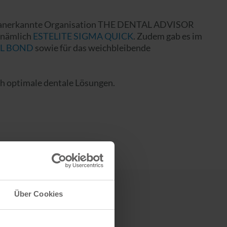
al anerkannte Organisation THE DENTAL ADVISOR
 nämlich
ESTELITE SIGMA QUICK
. Zudem gab es im
L BOND
sowie für das weichbleibende
h optimale dentale Lösungen.
Über Cookies