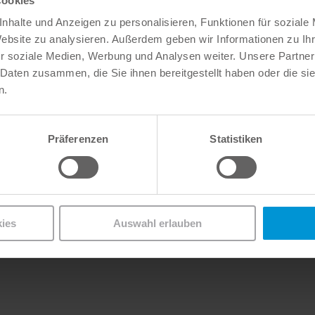
Cookies
nhalte und Anzeigen zu personalisieren, Funktionen für soziale
Website zu analysieren. Außerdem geben wir Informationen zu I
r soziale Medien, Werbung und Analysen weiter. Unsere Partner
nd Baumaterialien, Kunststoffe
 Daten zusammen, die Sie ihnen bereitgestellt haben oder die s
ntalprodukte), Electronics, Fine chemicals
n.
Präferenzen
Statistiken
t ansehen!
ies
Auswahl erlauben