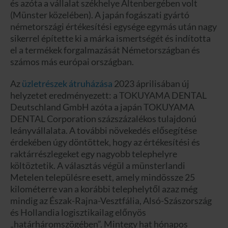
és azóta a vállalat székhelye Altenbergében volt
(Münster közelében). A japán fogászati gyártó
németországi értékesítési egysége egymás után nagy
sikerrel építette ki a márka ismertségét és indította
el a termékek forgalmazását Németországban és
számos más európai országban.
Az
üzletrészek átruházása
2023 áprilisában új
helyzetet eredményezett: a TOKUYAMA DENTAL
Deutschland GmbH azóta a japán TOKUYAMA
DENTAL Corporation százszázalékos tulajdonú
leányvállalata. A további növekedés elősegítése
érdekében úgy döntöttek, hogy az értékesítési és
raktárrészlegeket egy nagyobb telephelyre
költöztetik. A választás végül a münsterlandi
Metelen településre esett, amely mindössze 25
kilométerre van a korábbi telephelytől azaz még
mindig az Észak-Rajna-Vesztfália, Alsó-Szászország
és Hollandia logisztikailag előnyös
„határháromszögében”. Mintegy hat hónapos