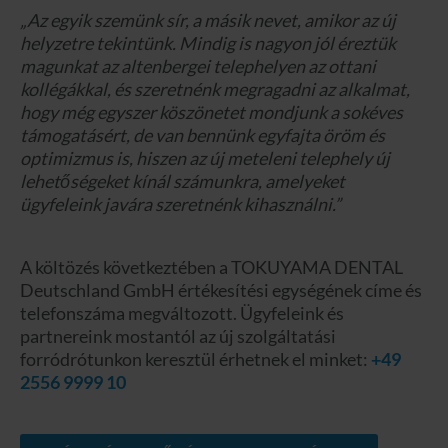
„Az egyik szemünk sír, a másik nevet, amikor az új
helyzetre tekintünk. Mindig is nagyon jól éreztük
magunkat az altenbergei telephelyen az ottani
kollégákkal, és szeretnénk megragadni az alkalmat,
hogy még egyszer köszönetet mondjunk a sokéves
támogatásért, de van bennünk egyfajta öröm és
optimizmus is, hiszen az új meteleni telephely új
lehetőségeket kínál számunkra, amelyeket
ügyfeleink javára szeretnénk kihasználni.”
A költözés következtében a TOKUYAMA DENTAL
Deutschland GmbH értékesítési egységének címe és
telefonszáma megváltozott. Ügyfeleink és
partnereink mostantól az új szolgáltatási
forródrótunkon keresztül érhetnek el minket:
+49
2556 9999 10