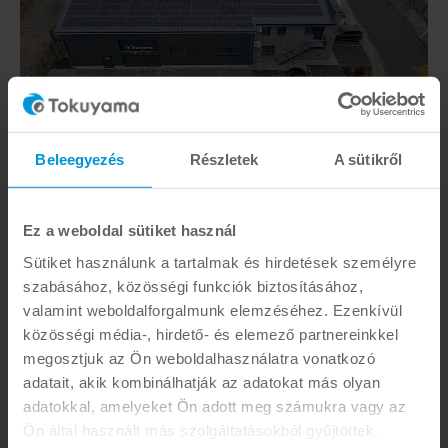
A Tokuyama Dental meteleni telephelyének légi képe
Beleegyezés
Részletek
A sütikről
Ez a weboldal sütiket használ
Sütiket használunk a tartalmak és hirdetések személyre
szabásához, közösségi funkciók biztosításához,
valamint weboldalforgalmunk elemzéséhez. Ezenkívül
közösségi média-, hirdető- és elemező partnereinkkel
megosztjuk az Ön weboldalhasználatra vonatkozó
adatait, akik kombinálhatják az adatokat más olyan
adatokkal, amelyeket Ön adott meg számukra vagy az
A németországi Tokuyama Dental telephelyének légi felvétele
Ön által használt más szolgáltatásokból gyűjtöttek.