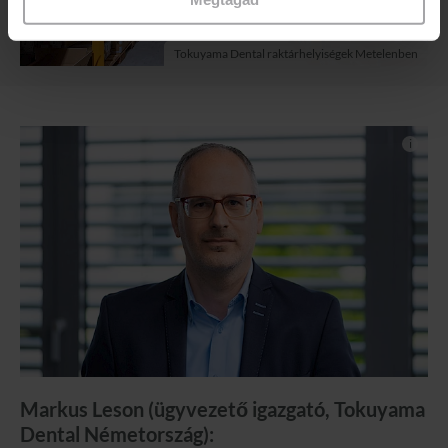
Tokuyama Dental raktárhelyiségek Metelenben
i
Markus Leson (ügyvezető igazgató, Tokuyama
Dental Németország):