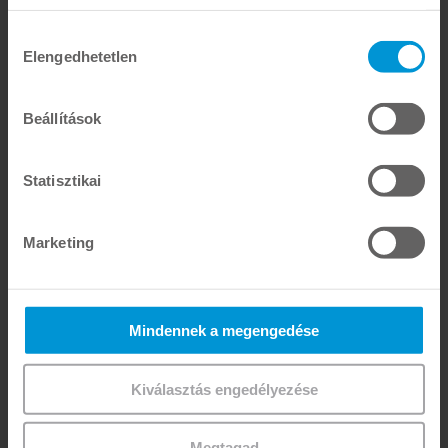
Hozzájárulás
Elengedhetetlen
kiválasztása
Beállítások
Statisztikai
3 alkalmazott a Tokuyama Dental új telephelyén
Marketing
Mindennek a megengedése
Kiválasztás engedélyezése
Megtagad