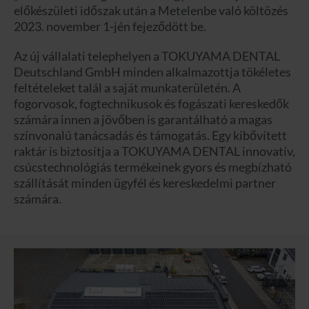
előkészületi időszak után a Metelenbe való költözés
2023. november 1-jén fejeződött be.
Az új vállalati telephelyen a TOKUYAMA DENTAL
Deutschland GmbH minden alkalmazottja tökéletes
feltételeket talál a saját munkaterületén. A
fogorvosok, fogtechnikusok és fogászati kereskedők
számára innen a jövőben is garantálható a magas
színvonalú tanácsadás és támogatás. Egy kibővített
raktár is biztosítja a TOKUYAMA DENTAL innovatív,
csúcstechnológiás termékeinek gyors és megbízható
szállítását minden ügyfél és kereskedelmi partner
számára.