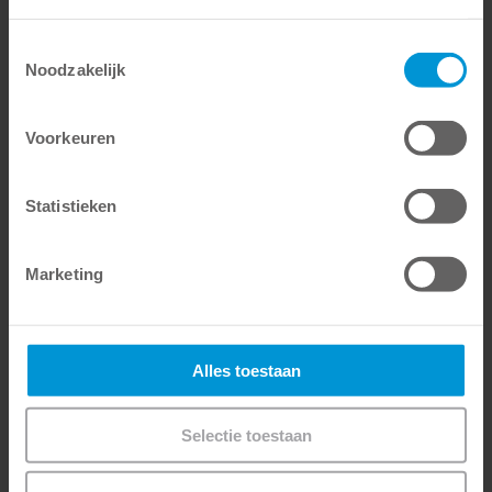
Toestemmingsselectie
Noodzakelijk
Voorkeuren
TOKUYAMA met Hofmeester op de
Dental Expo 2026
Statistieken
Dit jaar zal TOKUYAMA DENTAL
vertegenwoordigd zijn op de Dental Expo
in de stand van onze handelspartner
Marketing
Hofmeester Dental - met persoonlijk
advies over onze producten voor uw
dagelijkse praktijk.
Alles toestaan
LEES MEER
Selectie toestaan