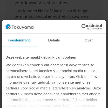
voor klasse V restauraties
Hoe kunnen klasse V laesies op de lange
termijn succesvol en esthetisch worden
behandeld? In het gratis TOKUYAMA
DENTAL Academy webinar op 27 maart
2026 (vrijdag) van 14:00 tot 15:00 uur laat
dr. Bence Kövér zien hoe functionele
Toestemming
Details
Over
relaties…
LEES MEER
Deze website maakt gebruik van cookies
We gebruiken cookies om content en advertenties te
personaliseren, om functies voor social media te bieden
en om ons websiteverkeer te analyseren. Ook delen we
informatie over uw gebruik van onze site met onze
partners voor social media, adverteren en analyse. Deze
partners kunnen deze gegevens combineren met andere
informatie die u aan ze heeft verstrekt of die ze hebben
verzameld op basis van uw gebruik van hun services.