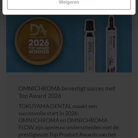
Weigeren
OMNICHROMA bevestigt succes met
Top Award 2026
TOKUYAMA DENTAL maakt een
succesvolle start in 2026:
OMNICHROMA en OMNICHROMA
FLOW zijn opnieuw onderscheiden met de
prestigieuze Top Product Awards van het