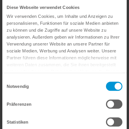
Diese Webseite verwendet Cookies
Eigenschaften und Vorteile
Wir verwenden Cookies, um Inhalte und Anzeigen zu
✔ 2:00 Minuten Verarbeitungszeit
personalisieren, Funktionen für soziale Medien anbieten
✔ 3:30 Aushärtezeit
zu können und die Zugriffe auf unsere Website zu
✔ Formstabilität
analysieren. Außerdem geben wir Informationen zu Ihrer
✔ Elastische Erholung
Verwendung unserer Website an unsere Partner für
✔ Reißfestigkeit
soziale Medien, Werbung und Analysen weiter. Unsere
✔ Maximale Kontraktion in den ersten Minuten
Partner führen diese Informationen möglicherweise mit
nach Entfernung des Abdrucks
weiteren Daten zusammen, die Sie ihnen bereitgestellt
✔ Maximale elastische Erholung nach 6 Minuten
haben oder die sie im Rahmen Ihrer Nutzung der Dienste
gesammelt haben.
Einwilligungsauswahl
Notwendig
Verpackung
✔ Einzelpackung: Putty Soft (2 x 300ml + 2
Präferenzen
Dosierlöffel)
Statistiken
Ausgezeichnete Produkte – vielfach