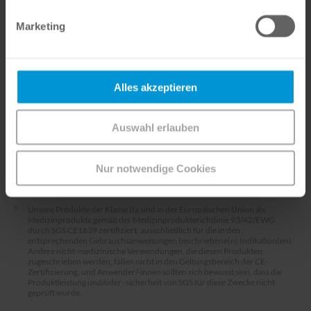
zertifizierter Service
Marketing
Alles akzeptieren
Auswahl erlauben
Nur notwendige Cookies
*
Unsere Produkte der Klasse IIa sind in der Europäischen Union als
Medizinprodukte gemäß der Medizinprodukterichtlinie 93/42/EWG
durch SGS CE1639 zertifiziert, ausschließlich für die in den
entsprechenden Gebrauchsanweisungen beschriebene(n) Indikation(en).
Andere nicht-medizinische Verwendungen, die diesen Produkten
zugeschrieben werden, fallen nicht in den Geltungsbereich der CE-
Zertifizierung, und Anwender/-innen sollten sich bewusst sein, dass die
Produktleistung und/oder -sicherheit von SGS für diese Zwecke nicht
geprüft wurde.