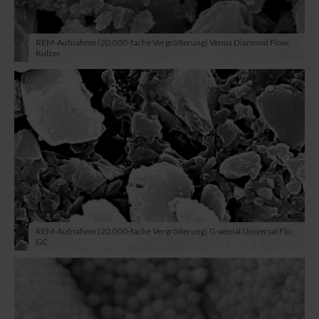
REM-Aufnahme (20.000-fache Vergrößerung) Venus Diamond Flow,
Kulzer
REM-Aufnahme (20.000-fache Vergrößerung) G-aenial Universal Flo,
GC