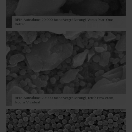
REM-Aufnahme (20.000-fache Vergrößerung), Venus Pearl One,
Kulzer
REM-Aufnahme (20.000-fache Vergrößerung), Tetric EvoCeram,
Ivoclar Vivadent