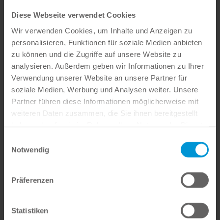
unter Druck und Belastung.
Diese Webseite verwendet Cookies
Wir verwenden Cookies, um Inhalte und Anzeigen zu
i
personalisieren, Funktionen für soziale Medien anbieten
zu können und die Zugriffe auf unsere Website zu
analysieren. Außerdem geben wir Informationen zu Ihrer
Verwendung unserer Website an unsere Partner für
soziale Medien, Werbung und Analysen weiter. Unsere
Partner führen diese Informationen möglicherweise mit
weiteren Daten zusammen, die Sie ihnen bereitgestellt
haben oder die sie im Rahmen Ihrer Nutzung der Dienste
gesammelt haben.
Einwilligungsauswahl
Notwendig
Polymerisationsschrumpfung
Pastöse Materialien besitzen einen höheren
Präferenzen
Füllstoffgehalt als fließfähige Komposite, daraus
resultiert eine geringere
Polymerisationsschrumpfung. OMNICHROMA
Statistiken
FLOW BULK besitzt für ein Bulk-Fill-Komposit aber