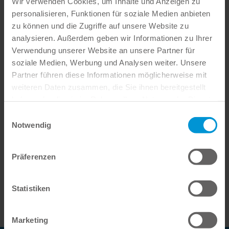
Wir verwenden Cookies, um Inhalte und Anzeigen zu
personalisieren, Funktionen für soziale Medien anbieten
zu können und die Zugriffe auf unsere Website zu
analysieren. Außerdem geben wir Informationen zu Ihrer
Verwendung unserer Website an unsere Partner für
soziale Medien, Werbung und Analysen weiter. Unsere
Partner führen diese Informationen möglicherweise mit
weiteren Daten zusammen, die Sie ihnen bereitgestellt
haben oder die sie im Rahmen Ihrer Nutzung der Dienste
gesammelt haben.
Einwilligungsauswahl
Notwendig
*
Unsere Produkte der Klasse IIa sind in der Europäischen Union als
Medizinprodukte gemäß der Medizinprodukterichtlinie 93/42/EWG
durch SGS CE1639 zertifiziert, ausschließlich für die in den
Präferenzen
entsprechenden Gebrauchsanweisungen beschriebene(n) Indikation(en).
Andere nicht-medizinische Verwendungen, die diesen Produkten
zugeschrieben werden, fallen nicht in den Geltungsbereich der CE-
Zertifizierung, und Anwender/-innen sollten sich bewusst sein, dass die
Statistiken
Produktleistung und/oder -sicherheit von SGS für diese Zwecke nicht
geprüft wurde.
Marketing