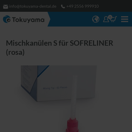
info@tokuyama-dental.de
+49 2556 999910
0
Mischkanülen S für SOFRELINER
(rosa)