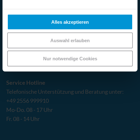
Tokuyama Dental Deutschland GmbH
Alles akzeptieren
Fürstengrund 14
DE-
48629
Metelen
Auswahl erlauben
Telefon:
+49 2556 999910
Nur notwendige Cookies
E-Mail:
info@tokuyama-dental.de
Service Hotline
Telefonische Unterstützung und Beratung unter:
+49 2556 999910
Mo-Do. 08 - 17 Uhr
Fr. 08 - 14 Uhr