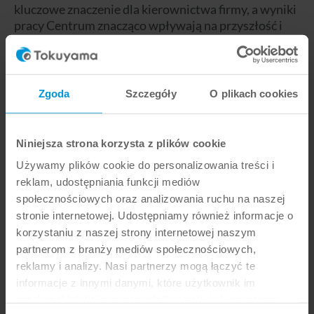
kluczowe znaczenie dla kierownictwa firmy, a wyniki
pracy Centrum znacząco wpływają na przyszłość i
sukces przedsiębiorstwa.
Badania i rozwój bazują na:
Zgoda
Szczegóły
O plikach cookies
rozwijaniu innowacyjnych technologii i
rozwiązań z wysokim potencjałem.
odgrywaniu wiodącej roli w "nowym
Niniejsza strona korzysta z plików cookie
biznesie" jako pionier rozwoju
badaniu i rozwoju opartym na kreatywności i
Używamy plików cookie do personalizowania treści i
wizji.
reklam, udostępniania funkcji mediów
społecznościowych oraz analizowania ruchu na naszej
Opierając się na tych zasadach, Tokuyama
stronie internetowej. Udostępniamy również informacje o
nieustannie dąży do celu, jakim jest rozwój i
korzystaniu z naszej strony internetowej naszym
optymalizacja procesów i produktów, które
partnerom z branży mediów społecznościowych,
upraszczają i upiększają codzienne życie.
reklamy i analizy. Nasi partnerzy mogą łączyć te
informacje z innymi danymi, które użytkownik im
przekazał lub które zgromadzili w trakcie korzystania
ODKRYJ PRODUKTY JUŻ TERAZ