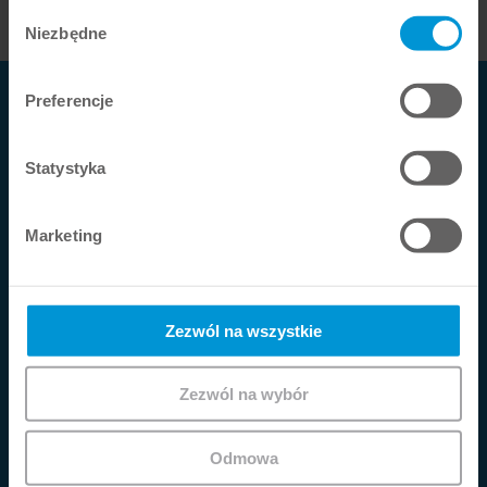
przez użytkownika z Usług.
Wybór
Niezbędne
zgody
Preferencje
Tokuyama Dental Deutschland GmbH
Fürstengrund 14
Statystyka
DE-
48629
Metelen
Marketing
Telefon:
+49 2556 999910
E-mail:
info@tokuyama-dental.de
Zezwól na wszystkie
Infolinia Serwisowa
Wsparcie telefoniczne i porady pod numerem:
Zezwól na wybór
+49 2556 999910
Pon.-czw. godz. 8-17
Odmowa
Pt. godz. 8-14