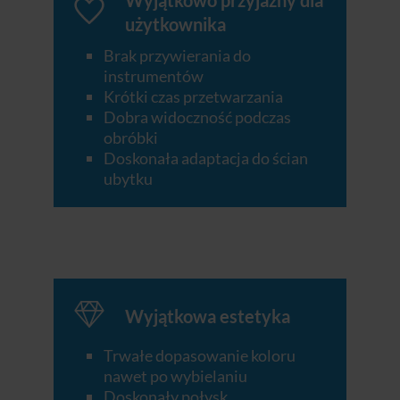
Wyjątkowo przyjazny dla
użytkownika
Brak przywierania do
instrumentów
Krótki czas przetwarzania
Dobra widoczność podczas
obróbki
Doskonała adaptacja do ścian
ubytku
Wyjątkowa estetyka
Trwałe dopasowanie koloru
nawet po wybielaniu
Doskonały połysk