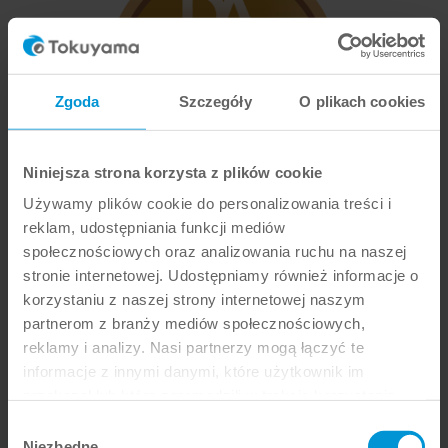
Zgoda
Szczegóły
O plikach cookies
Niniejsza strona korzysta z plików cookie
Używamy plików cookie do personalizowania treści i
reklam, udostępniania funkcji mediów
Zdobywca TOP AWARD od 2022 roku
społecznościowych oraz analizowania ruchu na naszej
Międzynarodowy magazyn branżowy DENTAL
stronie internetowej. Udostępniamy również informacje o
ADVISOR ze swoimi corocznymi nagrodami „Top
korzystaniu z naszej strony internetowej naszym
Awards” jest uznawany za punkt odniesienia dla
partnerom z branży mediów społecznościowych,
niezależnych ocen produktów stomatologicznych.
reklamy i analizy. Nasi partnerzy mogą łączyć te
Kompozyty OMNICHROMA firmy TOKUYAMA
informacje z innymi danymi, które użytkownik im
DENTAL zdobyły tę prestiżową nagrodę już po raz
przekazał lub które zgromadzili w trakcie korzystania
piąty z rzędu (2022-2026).
przez użytkownika z Usług.
Wybór
Niezbędne