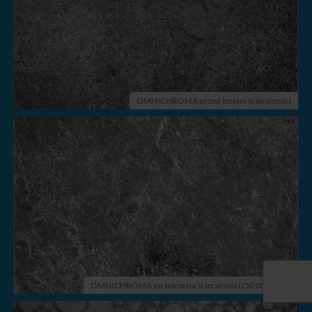
OMNICHROMA przed testem ścieralności
OMNICHROMA po teście na ścieralności (50 000 cykli)