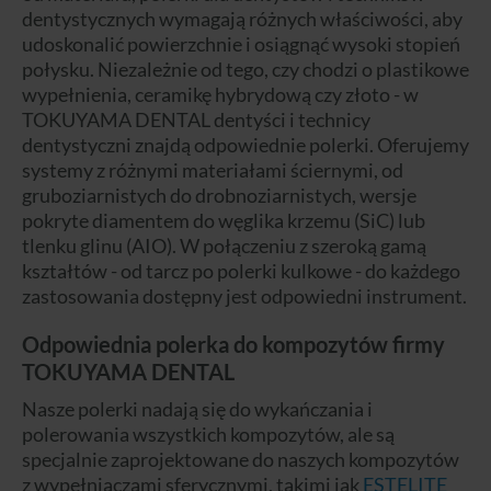
dentystycznych wymagają różnych właściwości, aby
udoskonalić powierzchnie i osiągnąć wysoki stopień
połysku. Niezależnie od tego, czy chodzi o plastikowe
wypełnienia, ceramikę hybrydową czy złoto - w
TOKUYAMA DENTAL dentyści i technicy
dentystyczni znajdą odpowiednie polerki. Oferujemy
systemy z różnymi materiałami ściernymi, od
gruboziarnistych do drobnoziarnistych, wersje
pokryte diamentem do węglika krzemu (SiC) lub
tlenku glinu (AIO). W połączeniu z szeroką gamą
kształtów - od tarcz po polerki kulkowe - do każdego
zastosowania dostępny jest odpowiedni instrument.
Odpowiednia polerka do kompozytów firmy
TOKUYAMA DENTAL
Nasze polerki nadają się do wykańczania i
polerowania wszystkich kompozytów, ale są
specjalnie zaprojektowane do naszych kompozytów
z wypełniaczami sferycznymi, takimi jak
ESTELITE