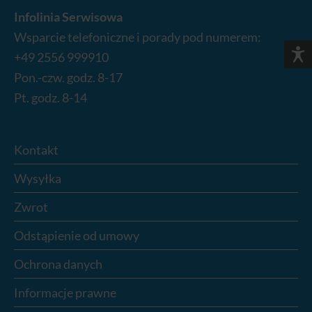
nośnik. Uszkodzonych lub zdeformowanych
Infolinia Serwisowa
narzędzi nie wolno w żadnym wypadku dalej
Wsparcie telefoniczne i porady pod numerem:
używać i należy je natychmiast wyrzucić.
+49 2556 999910
Pon.-czw. godz. 8-17
Pt. godz. 8-14
Kontakt
Wysyłka
Zwrot
Odstąpienie od umowy
Ochrona danych
Informacje prawne