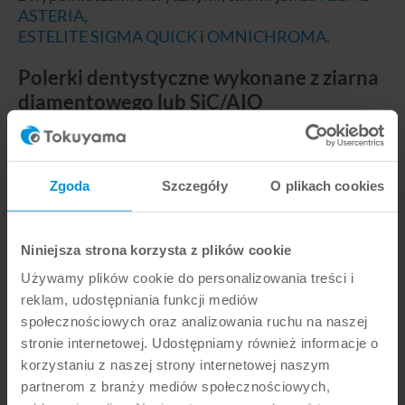
ASTERIA
,
ESTELITE SIGMA QUICK
i
OMNICHROMA
.
Polerki dentystyczne wykonane z ziarna
diamentowego lub SiC/AIO
Nasze polerki diamentowe zapewniają wyjątkowo
gładką i błyszczącą powierzchnię. Dzięki wysokiej
wydajności umożliwiają szybkie i skuteczne
Zgoda
Szczegóły
O plikach cookies
polerowanie, co znacznie skraca czas zabiegu. Polerki
diamentowe są bardzo wytrzymałe i mają dłuższą
żywotność. Nasze polerki dla dentystów wykonane z
Niniejsza strona korzysta z plików cookie
węglika krzemu (SiC) i tlenku glinu (AIO) są również
znane z wysokiej jakości rezultatów, ale czas aplikacji
Używamy plików cookie do personalizowania treści i
jest nieco dłuższy. Zużycie jest większe, a materiał
reklam, udostępniania funkcji mediów
ścierny musi być wymieniany bardziej regularnie.
społecznościowych oraz analizowania ruchu na naszej
stronie internetowej. Udostępniamy również informacje o
Wyniki estetyczne i funkcjonalne: formy
korzystaniu z naszej strony internetowej naszym
do każdego rodzaju prac
partnerom z branży mediów społecznościowych,