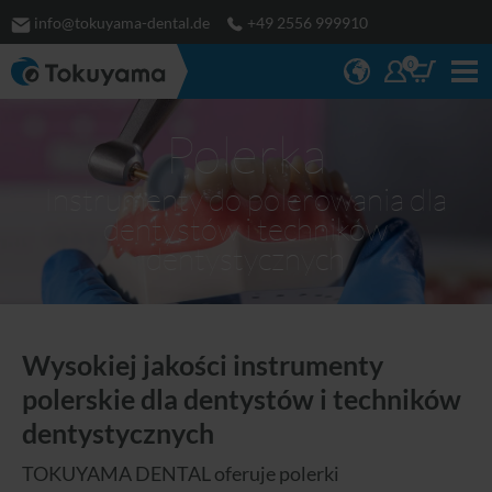
info@tokuyama-dental.de
+49 2556 999910
0
Polerka
Instrumenty do polerowania dla
dentystów i techników
dentystycznych
Wysokiej jakości instrumenty
polerskie dla dentystów i techników
dentystycznych
TOKUYAMA DENTAL oferuje polerki