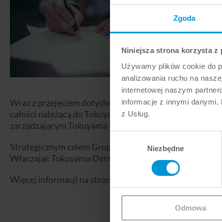
Zgoda
Niniejsza strona korzysta z
Używamy plików cookie do pe
analizowania ruchu na naszej
internetowej naszym partner
Wraz z przejęciem dotychczasowych 49% udziału partn
informacje z innymi danymi, 
całości należącą do Tokuyama Dental Corporation od 2
z Usług.
zarządzającym Tokuyama Deutschland GmbH.
Wybór
Strategicznym celem Grupy Tokuyama jest dalsze zwięks
Niezbędne
zgody
Włączając Tokuyama Dental Deutschland GmbH jako spó
Więcej informacji na stronie:
https://www.tokuyama.co
Odmowa