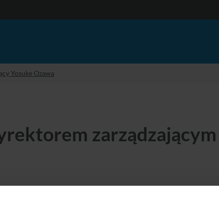
jący Yosuke Ozawa
rektorem zarządzającym
ramach restrukturyzacji Grupy Tokuyama pan Yosu
23 roku nowym dyrektorem zarządzającym Tokuya