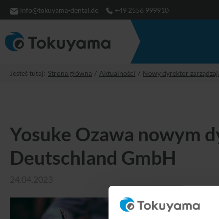
info@tokuyama-dental.de
+49 2556 999910
Jesteś tutaj:
Strona główna
Aktualności
Nowy dyrektor zarządza
Yosuke Ozawa nowym dy
Deutschland GmbH
24.04.2023
W 
i
20