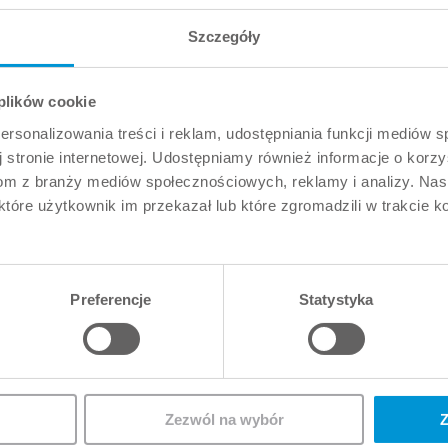
Szczegóły
 plików cookie
rsonalizowania treści i reklam, udostępniania funkcji mediów 
 stronie internetowej. Udostępniamy również informacje o korzy
om z branży mediów społecznościowych, reklamy i analizy. Nasi
era joint venture Euronda Deutschland GmbH Tokuyama De
które użytkownik im przekazał lub które zgromadzili w trakcie 
0 kwietnia 2023 roku. W trakcie tej reorganizacji Yosuk
zanie udziału w rynku materiałów do stomatologii odtwórc
Preferencje
Statystyka
łkę zależną, Grupa Tokuyama będzie energicznie dążyć do
.jp/
Zezwól na wybór
Z