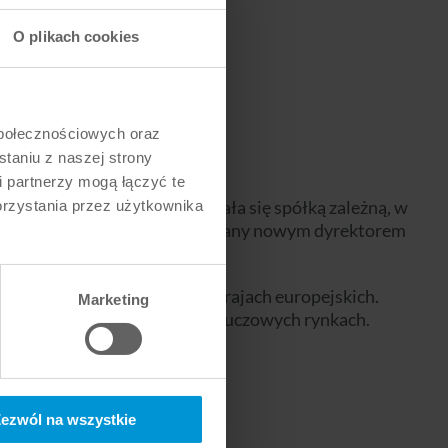
O plikach cookies
społecznościowych oraz
staniu z naszej strony
 partnerzy mogą łączyć te
ntal Deutschland GmbH stała się spółką zależną, w
korzystania przez użytkownika
e Ozawa z Japonii został mianowany nowym dyrektorem
zej i protetycznej w wielu krajach europejskich.
Marketing
 zwiększenia sprzedaży na kluczowych rynkach.
ezwól na wszystkie