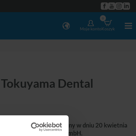
0
Moje konto
Koszyk
 Tokuyama Dental
ke Ozawa został mianowany w dniu 20 kwietnia
ma Dental Deutschland GmbH.